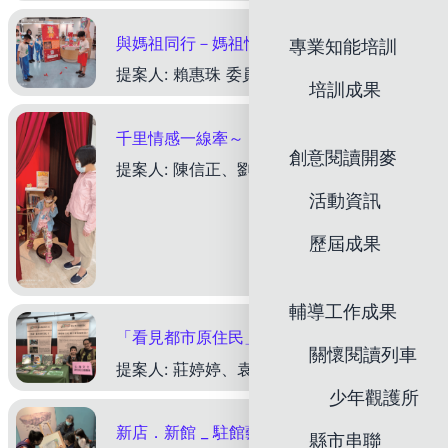
與媽祖同行－媽祖情 X 閱讀心
專業知能培訓
下載成果
提案人: 賴惠珠 委員文案評論—王梅玲委員 臺中市立圖書館大甲分館以「媽祖心X 閱讀情」為主題，推廣閱讀，大甲學專區收藏著在地文化書籍，為行銷在地文化圖書，辦理書展活動。本文案具有下列特色值得其
培訓成果
千里情感一線牽～ Listener －聽你說小劇場
創意閱讀開麥
提案人: 陳信正、劉雅敏 委員文案評論—王涵青委員 「千里情感一線牽～Listener－聽你說小劇場」是以仿古電話筒為起始靈感，設置了一個小劇場，邀請新住民第二代錄製對母親的思念、生活互動及多個
活動資訊
歷屆成果
下載成果
輔導工作成果
「看見都市原住民」112 年原住民族日特別企劃活動
關懷閱讀列車
下載成果
提案人: 莊婷婷、袁米樂 委員文案評論—王梅玲委員 新北市立圖書館汐止大同分館結合原住民族日，推出「看見都市原住民」系列活動，講座與經驗交流座談會、阿美族手工藝體驗、原民繪本故事活動、主題書展等
少年觀護所
新店．新館 _ 駐館藝術家與社區學堂
縣市串聯