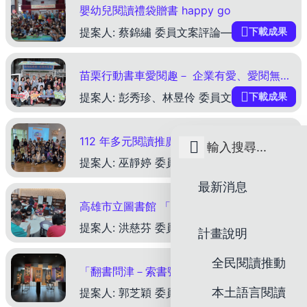
嬰幼兒閱讀禮袋贈書 happy go
下載成果
提案人: 蔡錦繡 委員文案評論—林珊如委員 本案以行動圖書館推動嬰幼兒閱讀禮袋贈書，別有新意，且具成效。苗栗縣苑裡鎮為因應設籍的新生兒居住於鎮內各里幅員很廣，許多隔代教養的家庭，要到鎮上圖書館有
苗栗行動書車愛閱趣－ 企業有愛、愛閱無限，我們以閱讀的力量， 帶領偏鄉弱勢堅定前行
下載成果
提案人: 彭秀珍、林昱伶 委員文案評論—王涵青委員 苗栗縣立圖書館在「走讀苗栗 超閱自我行動書車愛閱趣」計畫中，成功運用企業宏致集團捐贈的「會跑的圖書館－行動圖書車」，自111年開始啟動，113
112 年多元閱讀推廣－閱讀全世界新住民系列活動
下載成果
提案人: 巫靜婷 委員文案評論—林珊如委員 本案以新住民文化為主題進行閱讀推廣，規劃之內容豐富、動靜兼採之策略，具執行成效。 新竹縣政府文化局圖書館以「閱讀全世界」為主題，策劃一個月的新住民主
最新消息
高雄市立圖書館 「藝術療癒力－有愛無礙」閱讀品牌～社區歡喜共融共學
下載成果
提案人: 洪慈芬 委員文案評論—林珊如委員 高雄市立圖書館文化中心分館緣起於與社區唐氏症關愛者協會歡喜工作坊合作進行社區適應，造就圖書館願意成為弱勢族群的學習平臺，陸續發展各項創意閱讀推廣活動，
計畫說明
全民閱讀推動
「翻書問津－索書號占卜」尋書展
本土語言閱讀
下載成果
提案人: 郭芝穎 委員文案評論—王梅玲委員 臺南市立圖書館新總館為讓讀者認識圖書館館藏借閱書籍、活化索書櫃，設計祈願卡，供民眾抽取主題籤卡，在索書櫃找到推薦圖書的卡片。本文案具有下列特色值得其他