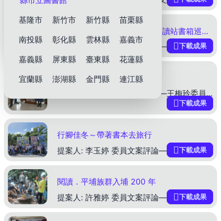
縣市立圖書館
其他
基隆市
新竹市
新竹縣
苗栗縣
看！那裡有個洞－ 繪本療癒閱讀站書箱巡迴展
作家
教師
館員
南投縣
彰化縣
雲林縣
嘉義市
下載成果
提案人: 謝君豪 委員文案評論—王涵青委員 本次兒童繪本療癒閱讀活動，運用書目療法，以「國王的驢耳朵」童話故事為素材，精心設計出7 種情境書箱。活動旨在通過繪本的閱讀，使孩子們能夠在故事中認同角
嘉義縣
屏東縣
臺東縣
花蓮縣
3C 剋星－行動圖書櫃
宜蘭縣
澎湖縣
金門縣
連江縣
提案人: 張慶信 委員文案評論—王梅玲委員 屏東縣鹽埔鄉立圖書館為提升鄉內閱讀風氣，設置「行動圖書櫃」，提供洽公及診所等待看診的鄉民及孩童現場閱讀。本文案具有下列特色值得其他圖書館借鏡參考：
下載成果
行腳佳冬～帶著書本去旅行
下載成果
提案人: 李玉婷 委員文案評論—王梅玲委員 屏東縣佳冬鄉立圖書館提出「行腳佳冬~ 帶著書本去旅行」主題的閱讀推廣活動，搭配走讀選書，橫跨自然生態、地景風貌、人文風情、在地美食，旅行文化等主題書展
閱讀．平埔族群入埔 200 年
下載成果
提案人: 許雅婷 委員文案評論—王涵青委員 南投縣埔里鎮立圖書館透過結合文化部「博物館與地方文化館計畫」的資源，旨在提升地方人文與土地的關懷及認同，策劃並推動了一系列年度主題活動，包括111年的