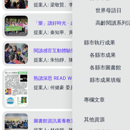
下載成果
提案人: 梁敬賢、李若萍 委員文案評論—林珊如委員 新北市立圖書館新店分館有感於新店區人口老化日益顯著，開創老年生活新價值，希冀可以在圖書館內達到健康老化，實現有為老年的人生第二春，推出全國首創
世界母語日
高齡閱讀系列
「樂」讀好時光 ‧ 走出「齡」煩惱－內湖樂齡走讀活動
下載成果
提案人: 秦知寧、黃湘絜 委員文案評論—王梅玲委員 臺北市立圖書館東湖分館兼辦內湖區樂齡學習中心，辦理走讀課程，帶領學員親近自然生態景觀與古蹟景點，並增加閱讀活動。本文案具有下列特色值得其他圖書
縣市執行成果
閱讀感官互動體驗營
各縣市成果
下載成果
提案人: 朱怡靜、陳建德 委員文案評論—王涵青委員 啟明分館作為全國第一所提供視障資源的公共圖書館，成功規劃了以「視障資源」為主題的感官互動體驗區，透過系列互動體驗、黑暗課程與遊戲化活動，增進讀
各縣市圖書館
熟讀深思 READ WELL THINK WELL： 讓我們一起跳進兔子洞，進入書本的幻想世界吧！
縣市成果填報
提案人: 何健豪 委員文案評論—林珊如委員 臺北市立圖書館Podcast 節目《熟讀深思》是為25歲到44歲讀者打造的閱讀頻道，讓讀者利用通勤時間認識一本好書。書籍由館方主持人親自挑選，閱讀完後
專欄文章
下載成果
其他資源
圖書館資訊素養教育走進高中－「識圖小馬」微課程
下載成果
提案人: 林佳穎、陳秉逸 委員文案評論—王涵青委員 臺北市立圖書館與師大附中圖書館攜手五所知名高中（建國中學、北一女中、師大附中、成功高中、中山女中）共同推出的微課程「識『圖』小馬─資訊社會的生