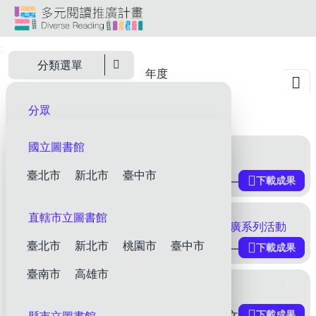
跳
網站導覽
到
多元閱讀推廣計畫
頁
:
選擇年度：
面
分類選單
年度
主
選擇年度：
要
層級 & 縣市
分眾
內
容
一般民眾
視障讀者
家庭讀者
區
國立圖書館
《彼岸他方》系列活動
塊
原住民讀者
新住民讀者
臺北市
新北市
臺中市
下載成果
提案人: 張悅玲 委員文案評論—王梅玲委員 澎湖縣圖書館將以澎湖存在的「越南難民接待中心」紀錄影片《彼岸他方》為核心，辦理系列活動，探討澎越間關於歷史、產業、經濟、學術、文化。本文案具有下列特色
偏鄉讀者
身心障礙讀者
直轄市立圖書館
112 年菊島海洋～ 食魚文化推廣系列活動
分齡
臺北市
新北市
桃園市
臺中市
下載成果
提案人: 張宜欣 委員文案評論—林珊如委員 本案澎湖縣政府文化局對本縣7所公共圖書館規劃具地方特色的食魚文化並與閱讀結合，搭配專業講師開辦「聰明吃魚救海洋」講座、「尋魚啟示」繪本分享會及手作體驗
嬰幼兒讀者
兒童讀者
臺南市
高雄市
日 ya 悅讀美味活動
青少年讀者
成人讀者
樂齡讀者
下載成果
提案人: 楊惠美、江汶櫻 委員文案評論—王涵青委員 花蓮縣吉安鄉立圖書館在慶豐閱覽室巧妙結合閱讀與美食，將圖書館活動延伸至鄉內的傳統市場。透過這項活動，參與者不僅能在美食環繞的環境中閱讀繪本、輕