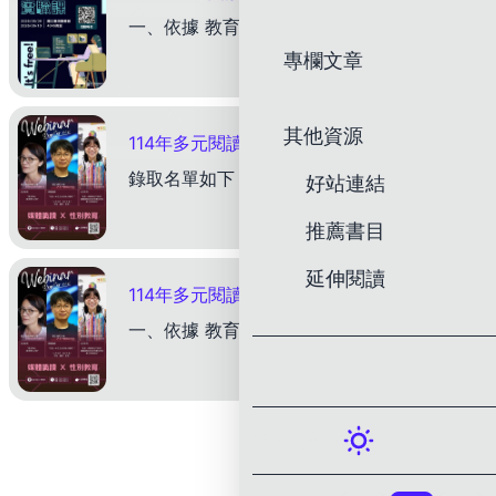
一、依據 教育部114年10月16日臺教社(四)字第1142403144號函辦理。 二、目的 （一）協助館員掌握AI與基礎程式概念，提升數位素養與問題解決能力。 （二）降低科技使用門檻，讓館
專欄文章
下載
其他資源
114年多元閱讀推廣計畫「館員專業增能課程：媒體識讀x性別教育」 - 錄取名單
錄取名單如下： 1 曾O文 26 徐O宗 51 黃O毓 76 李O卿 101 楊O菁 2 吳O
好站連結
推薦書目
延伸閱讀
114年多元閱讀推廣計畫「館員專業增能課程：媒體識讀x性別教育」，歡迎報名！
一、依據 教育部113年9月10日臺教社(四)字第1130090723號函 二、辦理單位 指導單位：教育部 主辦單位：國立臺灣圖書館 三、參加對象 全國公共圖書館館員及對該議題有興趣之閱
深色模式：