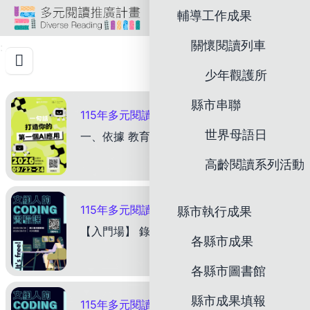
跳
輔導工作成果
網站導覽
到
多元閱讀推廣計畫
頁
關懷閱讀列車
:
面
少年觀護所
主
要
縣市串聯
內
115年多元閱讀推廣計畫「館員專業增能課程：一句話打造你的第一個AI應用（中南部場）」熱烈報名中！
容
世界母語日
一、依據 教育部114年10月16日臺教社(四)字第1142403144號函辦理。 二、目的 （一）協助館員掌握AI與基礎程式概念，提升數位素養與問題解決能力。 （二）降低科技使用門
區
塊
高齡閱讀系列活動
下載
115年多元閱讀推廣計畫「館員專業增能課程：文組人的Coding實驗課(北部場)」-錄取名單
縣市執行成果
【入門場】 錄取名單如下： 1 吳O美 16 張O禛 31 郭O芳 2 曾O鈞 17 莊O文 32
各縣市成果
各縣市圖書館
縣市成果填報
115年多元閱讀推廣計畫「館員專業增能課程：文組人的Coding實驗課(北部場)」，歡迎報名！