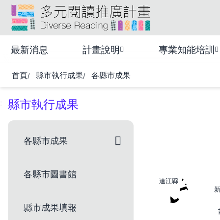
跳
:::
到
頁
多元閱讀推廣計畫
面
最新消息
計畫說明
專業知能培訓
主
要
首頁
縣市執行成果
各縣市成果
內
容
區
縣市執行成果
:
塊
各縣市成果
各縣市圖書館
連江縣
縣市成果填報