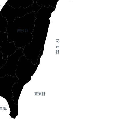
市
南投縣
花
蓮
縣
臺東縣
東縣