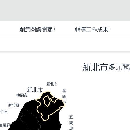
創意閱讀開麥
輔導工作成果
新北市
多元閱
臺北市
新北市
基
桃園市
隆
市
新竹縣
新竹市
宜
蘭
苗栗縣
縣