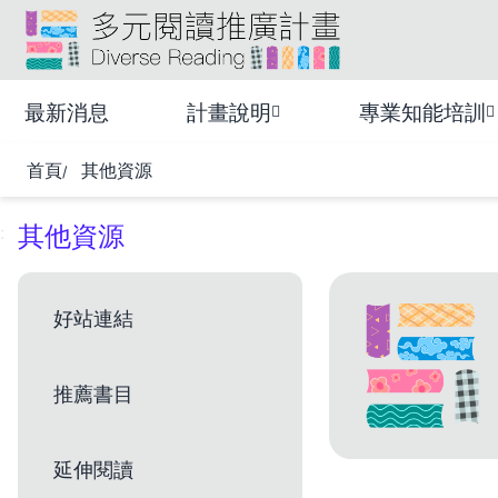
跳
:::
到
頁
多元閱讀推廣計畫
面
最新消息
計畫說明
專業知能培訓
主
要
首頁
其他資源
內
容
區
其他資源
:
塊
好站連結
推薦書目
延伸閱讀